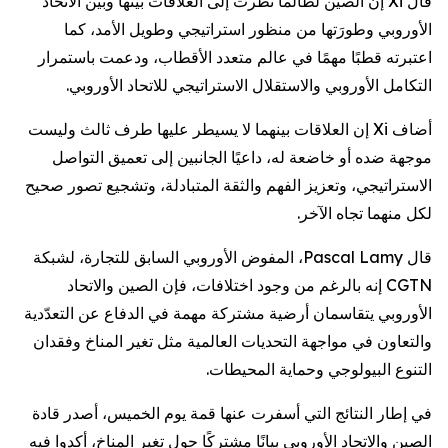
قال Xi إن الصين لطالما نظرت إلى العلاقات بينها وبين الاتحاد
الأوروبي وطورَتها من منظور استراتيجي وطويل الأمد، كما
اعتبرته قطبًا مهمًا في عالم متعدد الأقطاب، ودعمت باستمرار
التكامل الأوروبي والاستقلال الاستراتيجي للاتحاد الأوروبي.
أضاف Xi إن العلاقات بينهما لا يسيطر عليها طرف ثالث وليست
موجهة ضده أو خاضعة له، داعيًا الجانبين إلى تعميق التواصل
الاستراتيجي، وتعزيز الفهم والثقة المتبادلة، وتشجيع تصور صحيح
لكل منهما تجاه الآخر.
قال Pascal Lamy، المفوض الأوروبي السابق للتجارة، لشبكة
CGTN إنه بالرغم من وجود اختلافات، فإن الصين والاتحاد
الأوروبي يتقاسمان أرضية مشتركة مهمة في الدفاع عن التعدّدية
والتعاون في مواجهة التحديات العالمية مثل تغير المناخ وفقدان
التنوع البيولوجي وحماية المحيطات.
في إطار النتائج التي أسفرت عنها قمة يوم الخميس، أصدر قادة
الصين والاتحاد الأوروبي بيانًا مشتركًا حول تغير المناخ، أكدوا فيه