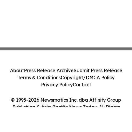
About
Press Release Archive
Submit Press Release
Terms & Conditions
Copyright/DMCA Policy
Privacy Policy
Contact
© 1995-2026 Newsmatics Inc. dba Affinity Group
Publishing & Asia Pacific News Today. All Rights
Reserved.
Cookie Settings / Your Privacy Choices