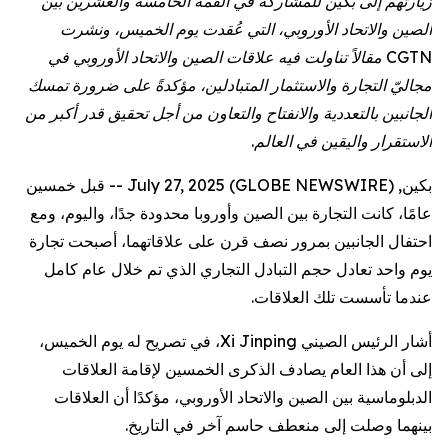
زيارتهم إلى بكين للمشاركة في القمة الخامسة والعشرين بين
الصين والاتحاد الأوروبي، التي عُقدت يوم الخميس، ونشرت
CGTN مقالاً تناولت فيه علاقات الصين والاتحاد الأوروبي في
مجاليّ التجارة والاستثمار المتبادلين، مؤكدةً على ضرورة تمسك
الجانبين بالتعددية والانفتاح والتعاون من أجل تحقيق قدر أكبر من
الاستقرار واليقين في العالم.
بكين, July 27, 2025 (GLOBE NEWSWIRE) -- قبل خمسين
عامًا، كانت التجارة بين الصين وأوروبا محدودة جدًا، واليوم، ومع
احتفال الجانبين بمرور نصف قرن على علاقاتهما، أصبحت تجارة
يوم واحد تعادل حجم التبادل التجاري الذي تم خلال عام كامل
عندما تأسست تلك العلاقات.
أشار الرئيس الصيني Xi Jinping، في تصريح له يوم الخميس،
إلى أن هذا العام يصادف الذكرى الخمسين لإقامة العلاقات
الدبلوماسية بين الصين والاتحاد الأوروبي، مؤكدًا أن العلاقات
بينهما وصلت إلى منعطف حاسم آخر في التاريخ.