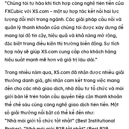
“Chúng tôi tự hào khi tích hợp công nghệ tiên tiến của
FXCubic với XS.com – một sự hợp tác kết nối hai lực
lượng đổi mới trong ngành. Các giải pháp cầu nối và
quản lý thanh khoản của chúng tôi được xây dựng để
mang lại độ tin cậy, hiệu quả và khả năng mở rộng,
đặc biệt trong điều kiện thị trường biến động. Sự tích
hợp này sẽ giúp XS.com cung cấp cho khách hàng
hiệu suất mạnh mẽ hơn và giá trị lâu dài.”
Trong nhiều năm qua, XS.com đã nhận được nhiều giải
thưởng danh giá, ghi nhận cam kết trong việc mang
đến cho các nhà giao dịch, nhà đầu tư tổ chức và môi
giới bán lẻ trên toàn cầu quyền tiếp cận thanh khoản
thể chế sâu cùng công nghệ giao dịch tiên tiến. Một
số giải thưởng nổi bật có thể kể đến như:
“Nhà môi giới tổ chức tốt nhất” (Best Institutional
Broker), “Nhà môi giới B2B tốt nhất” (Best B2B