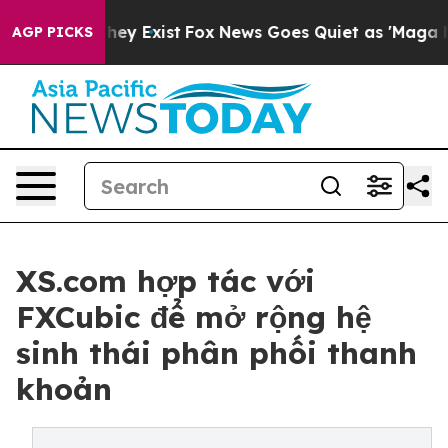
Proof They Exist
Fox News Goes Quiet as 'Maga Media P
AGP PICKS
XS.com hợp tác với
FXCubic để mở rộng hệ
sinh thái phân phối thanh
khoản