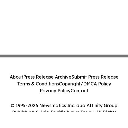
About
Press Release Archive
Submit Press Release
Terms & Conditions
Copyright/DMCA Policy
Privacy Policy
Contact
© 1995-2026 Newsmatics Inc. dba Affinity Group
Publishing & Asia Pacific News Today. All Rights
Reserved.