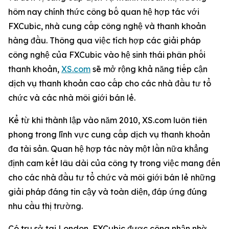
hôm nay chính thức công bố quan hệ hợp tác với
FXCubic, nhà cung cấp công nghệ và thanh khoản
hàng đầu. Thông qua việc tích hợp các giải pháp
công nghệ của FXCubic vào hệ sinh thái phân phối
thanh khoản,
XS.com
sẽ mở rộng khả năng tiếp cận
dịch vụ thanh khoản cao cấp cho các nhà đầu tư tổ
chức và các nhà môi giới bán lẻ.
Kể từ khi thành lập vào năm 2010, XS.com luôn tiên
phong trong lĩnh vực cung cấp dịch vụ thanh khoản
đa tài sản. Quan hệ hợp tác này một lần nữa khẳng
định cam kết lâu dài của công ty trong việc mang đến
cho các nhà đầu tư tổ chức và môi giới bán lẻ những
giải pháp đáng tin cậy và toàn diện, đáp ứng đúng
nhu cầu thị trường.
Có trụ sở tại London, FXCubic được công nhận nhờ